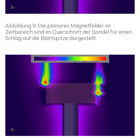
Abbildung 9: Die planaren Magnetfelder im 
Zeitbereich sind im Querschnitt der Gondel für einen 
Schlag auf die Blattspitze dargestellt.