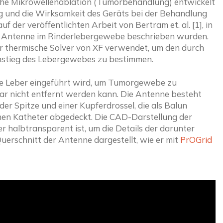
sche Mikrowellenablation (Tumorbehandlung) entwickelt 
ng und die Wirksamkeit des Geräts bei der Behandlung 
 der veröffentlichten Arbeit von Bertram et. al. [1], in 
r Antenne im Rinderlebergewebe beschrieben wurden. 
r thermische Solver von XF verwendet, um den durch 
nstieg des Lebergewebes zu bestimmen.
die Leber eingeführt wird, um Tumorgewebe zu 
ar nicht entfernt werden kann. Die Antenne besteht 
der Spitze und einer Kupferdrossel, die als Balun 
chen Katheter abgedeckt. Die CAD-Darstellung der 
 halbtransparent ist, um die Details der darunter 
Querschnitt der Antenne dargestellt, wie er mit 
PrOGrid 