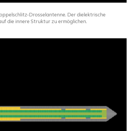
oppelschlitz-Drosselantenne. Der dielektrische 
auf die innere Struktur zu ermöglichen.