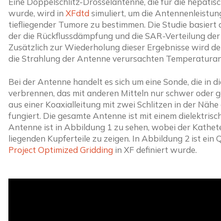
Eine Doppelschlitz-Drosselantenne, die für die hepati
wurde, wird in 
XFdtd
 simuliert, um die Antennenleistu
tiefliegender Tumore zu bestimmen. Die Studie basiert auf
der die Rückflussdämpfung und die SAR-Verteilung de
Zusätzlich zur Wiederholung dieser Ergebnisse wird de
die Strahlung der Antenne verursachten Temperatura
Bei der Antenne handelt es sich um eine Sonde, die in 
verbrennen, das mit anderen Mitteln nur schwer oder g
aus einer Koaxialleitung mit zwei Schlitzen in der Nähe 
fungiert. Die gesamte Antenne ist mit einem dielektris
Antenne ist in Abbildung 1 zu sehen, wobei der Katheter
liegenden Kupferteile zu zeigen. In Abbildung 2 ist ein 
Project Optimized Gridding
 in XF definiert wurde.