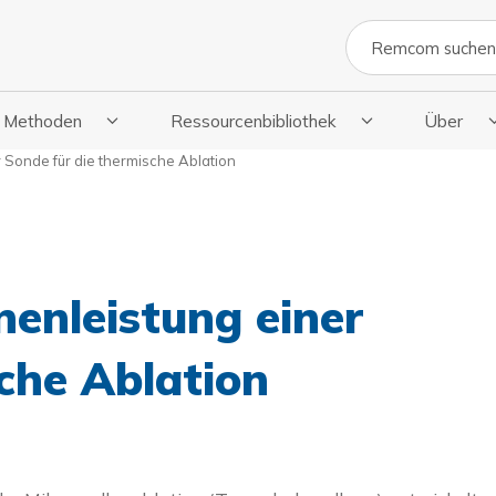
Suche
Methoden
Ressourcenbibliothek
Über
ngen Anzeigen
termenü Für Methoden Anzeigen
Untermenü Für Die Ressourcenbibliothe
Untermenü
 Sonde für die thermische Ablation
enleistung einer
che Ablation